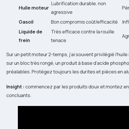
Lubrification durable, non
Huile moteur
Pé
agressive
Gasoil
Bon compromis coût/efficacité
Inf
Liquide de
Très efficace contre la rouille
Agr
frein
tenace
Sur un petit moteur 2-temps, j’ai souvent privilégié l’huil
sur un bloc très rongé, un produit à base d’acide phospho
préalables. Protégez toujours les durites et pièces en a
Insight :
commencez par les produits doux et montez en a
concluants.