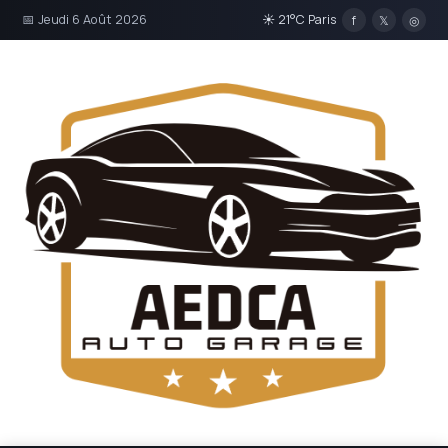
📅 Jeudi 6 Août 2026
☀ 21°C Paris
f
𝕏
◎