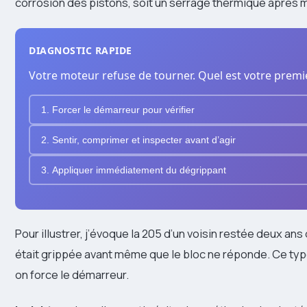
corrosion des pistons, soit un serrage thermique après 
DIAGNOSTIC RAPIDE
Votre moteur refuse de tourner. Quel est votre premi
1. Forcer le démarreur pour vérifier
2. Sentir, comprimer et inspecter avant d’agir
3. Appliquer immédiatement du dégrippant
Pour illustrer, j’évoque la 205 d’un voisin restée deux a
était grippée avant même que le bloc ne réponde. Ce typ
on force le démarreur.