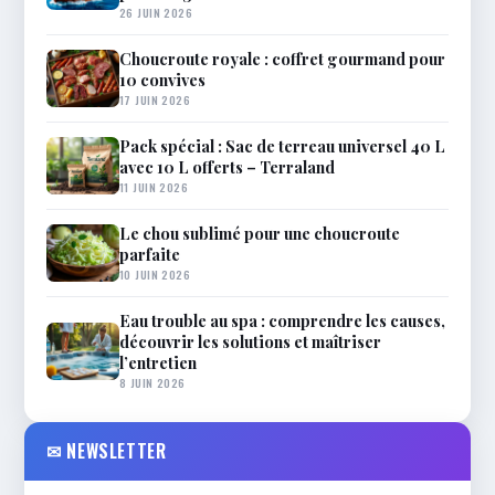
26 JUIN 2026
Choucroute royale : coffret gourmand pour
10 convives
17 JUIN 2026
Pack spécial : Sac de terreau universel 40 L
avec 10 L offerts – Terraland
11 JUIN 2026
Le chou sublimé pour une choucroute
parfaite
10 JUIN 2026
Eau trouble au spa : comprendre les causes,
découvrir les solutions et maîtriser
l’entretien
8 JUIN 2026
✉ NEWSLETTER