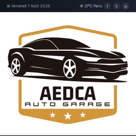
📅 Vendredi 7 Août 2026
☀ 21°C Paris
f
𝕏
◎