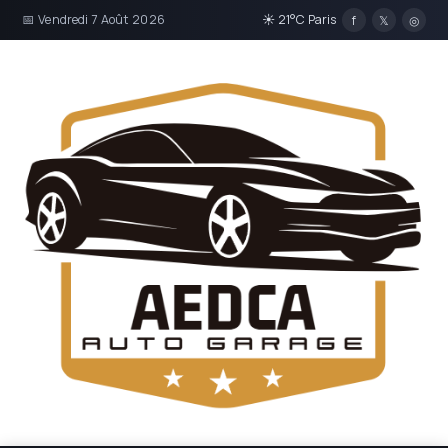
📅 Vendredi 7 Août 2026
☀ 21°C Paris
f
𝕏
◎