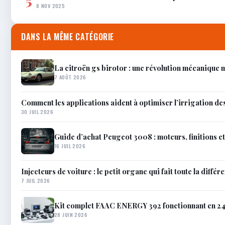
5
8 NOV 2025
DANS LA MÊME CATÉGORIE
La citroën gs birotor : une révolution mécanique
7 AOÛT 2026
Comment les applications aident à optimiser l’irrigation de
30 JUIL 2026
Guide d’achat Peugeot 3008 : moteurs, finitions e
16 JUIL 2026
Injecteurs de voiture : le petit organe qui fait toute la différ
7 JUIL 2026
Kit complet FAAC ENERGY 392 fonctionnant en 24V
28 JUIN 2026