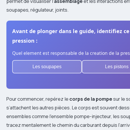
permet de visualiser l’
assemblage
et les interactions e
soupapes, régulateur, joints.
Avant de plonger dans le guide, identifiez
pression :
Quel element est responsable de la creation de la pr
Les soupapes
Les pistons
Pour commencer, repérez le
corps de la pompe
sur le s
s’attachent les autres pièces. Le corps est souvent dess
ensembles comme l’ensemble pompe-injecteur, les soupa
tracez mentalement le chemin du carburant depuis l’arri