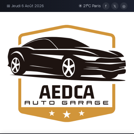
📅 Jeudi 6 Août 2026
☀ 21°C Paris
f
𝕏
◎