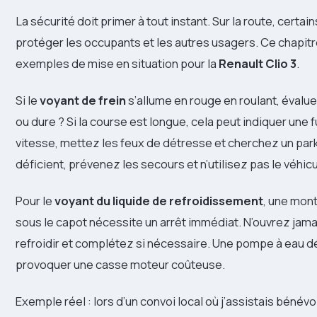
La sécurité doit primer à tout instant. Sur la route, certa
protéger les occupants et les autres usagers. Ce chapitre
exemples de mise en situation pour la
Renault Clio 3
.
Si le
voyant de frein
s’allume en rouge en roulant, évalu
ou dure ? Si la course est longue, cela peut indiquer une f
vitesse, mettez les feux de détresse et cherchez un park
déficient, prévenez les secours et n’utilisez pas le véhicu
Pour le
voyant du liquide de refroidissement
, une mon
sous le capot nécessite un arrêt immédiat. N’ouvrez jama
refroidir et complétez si nécessaire. Une pompe à eau d
provoquer une casse moteur coûteuse.
Exemple réel : lors d’un convoi local où j’assistais bénév