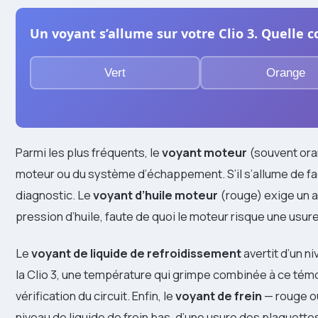
Un voyant s’allume sur votre Clio 3. Quelle 
Vert
Orange
Parmi les plus fréquents, le
voyant moteur
(souvent ora
moteur ou du système d’échappement. S’il s’allume de faço
diagnostic. Le
voyant d’huile moteur
(rouge) exige un ar
pression d’huile, faute de quoi le moteur risque une usure
Le
voyant de liquide de refroidissement
avertit d’un n
la Clio 3, une température qui grimpe combinée à ce tém
vérification du circuit. Enfin, le
voyant de frein
— rouge ou
niveau de liquide de frein bas, d’une usure des plaquette