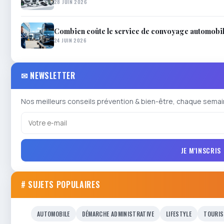
28 JUIN 2026
Combien coûte le service de convoyage automobil
24 JUIN 2026
✉ NEWSLETTER
Nos meilleurs conseils prévention & bien-être, chaque semai
JE M'INSCRIS
# SUJETS POPULAIRES
AUTOMOBILE
DÉMARCHE ADMINISTRATIVE
LIFESTYLE
TOURIS