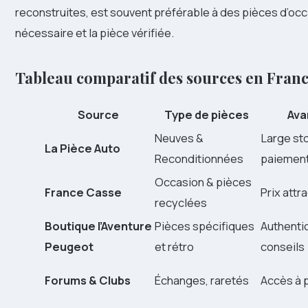
reconstruites, est souvent préférable à des pièces d’oc
nécessaire et la pièce vérifiée.
Tableau comparatif des sources en Fran
Source
Type de pièces
Ava
Neuves &
Large st
La Pièce Auto
Reconditionnées
paiement
Occasion & pièces
France Casse
Prix attra
recyclées
Boutique l’Aventure
Pièces spécifiques
Authentic
Peugeot
et rétro
conseils
Forums & Clubs
Échanges, raretés
Accès à 