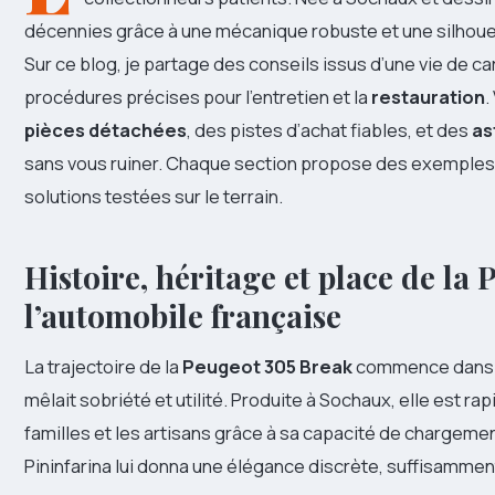
décennies grâce à une mécanique robuste et une silhouet
Sur ce blog, je partage des conseils issus d’une vie de ca
procédures précises pour l’entretien et la
restauration
.
pièces détachées
, des pistes d’achat fiables, et des
as
sans vous ruiner. Chaque section propose des exemples 
solutions testées sur le terrain.
Histoire, héritage et place de la
l’automobile française
La trajectoire de la
Peugeot 305 Break
commence dans l
mêlait sobriété et utilité. Produite à Sochaux, elle est 
familles et les artisans grâce à sa capacité de chargemen
Pininfarina lui donna une élégance discrète, suffisamme