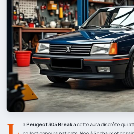
L
a
Peugeot 305 Break
a cette aura discrète qui at
collectionneurs patients. Née à Sochaux et dessiné