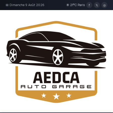
📅 Dimanche 9 Août 2026
☀ 21°C Paris
f
𝕏
◎