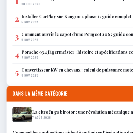
1
30 JUIL 2026
Installer CarPlay sur Kangoo 2 phase 1 : guide complet
2
6 NOV 2025
Comment ouvrir le capot d’une Peugeot 206 : guide co
3
5 NOV 2025
Porsche 934 Jägermeister : histoire et spécifications 
4
7 NOV 2025
Convertisseur kW en chevaux : calcul de puissance mot
5
8 NOV 2025
DANS LA MÊME CATÉGORIE
La citroën gs birotor : une révolution mécanique
7 AOÛT 2026
Comment les applications aident à optimiser l’irrigation de