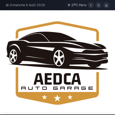
📅 Dimanche 9 Août 2026
☀ 21°C Paris
f
𝕏
◎