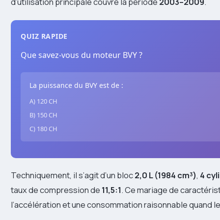
d’utilisation principale couvre la période
2003–2009
.
QUIZ RAPIDE
Que savez-vous du moteur BVY ?
La puissance du BVY est de :
A) 120 CH
B) 150 CH
C) 180 CH
Techniquement, il s’agit d’un bloc
2,0 L (1984 cm³)
,
4 cyl
taux de compression de
11,5:1
. Ce mariage de caractéris
l’accélération et une consommation raisonnable quand le