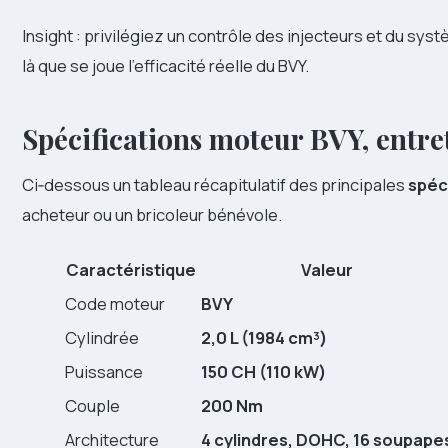
Insight : privilégiez un contrôle des injecteurs et du sy
là que se joue l’efficacité réelle du BVY.
Spécifications moteur BVY, entr
Ci‑dessous un tableau récapitulatif des principales
spéc
acheteur ou un bricoleur bénévole.
Caractéristique
Valeur
Code moteur
BVY
Cylindrée
2,0 L (1984 cm³)
Puissance
150 CH (110 kW)
Couple
200 Nm
Architecture
4 cylindres, DOHC, 16 soupape