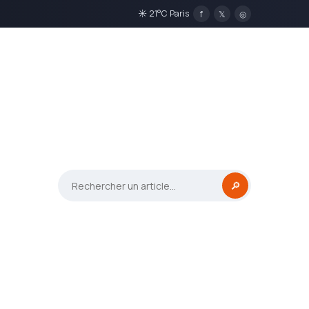
☀ 21°C Paris
f
𝕏
◎
🔎