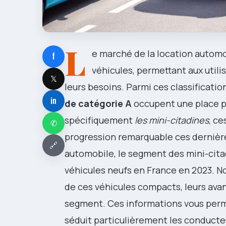
L
e marché de la location automo
f
véhicules, permettant aux util
𝕏
leurs besoins. Parmi ces classificati
in
de catégorie A
occupent une place pa
spécifiquement
les mini-citadines
, ce
✆
progression remarquable ces dernière
🔗
automobile, le segment des mini-cita
véhicules neufs en France en 2023. No
de ces véhicules compacts, leurs ava
segment. Ces informations vous perm
séduit particulièrement les conducte