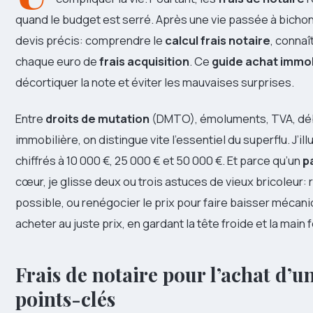
quand le budget est serré. Après une vie passée à bichon
devis précis: comprendre le
calcul frais notaire
, connaî
chaque euro de
frais acquisition
. Ce
guide achat immob
décortiquer la note et éviter les mauvaises surprises.
Entre
droits de mutation
(DMTO), émoluments, TVA, débo
immobilière, on distingue vite l’essentiel du superflu. J’il
chiffrés à 10 000 €, 25 000 € et 50 000 €. Et parce qu’un
p
cœur, je glisse deux ou trois astuces de vieux bricoleur: r
possible, ou renégocier le prix pour faire baisser mécaniq
acheter au juste prix, en gardant la tête froide et la main 
Frais de notaire pour l’achat d’un
points-clés