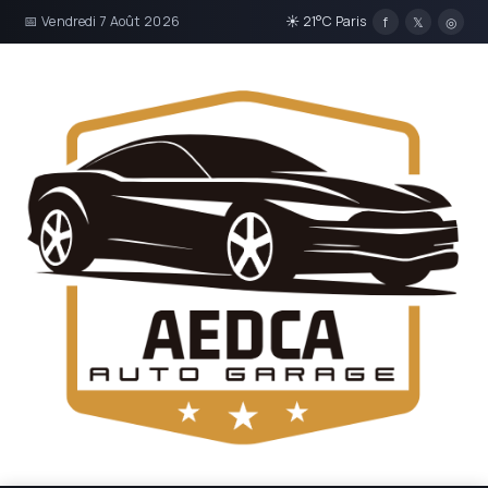
📅 Vendredi 7 Août 2026
☀ 21°C Paris
f
𝕏
◎