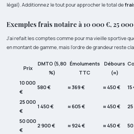
légal). Additionnez le tout pour approcher le total de
frai
Exemples frais notaire à 10 000 €, 25 00
J’ai refait les comptes comme pour ma vieille sportive qu
en montant de gamme, mais l’ordre de grandeur reste clai
DMTO (5,80
Émoluments
Débours
Co
Prix
%)
TTC
(≈)
10 000
580 €
≈ 369 €
≈ 450 €
15
€
25 000
1 450 €
≈ 605 €
≈ 450 €
25
€
50 000
2 900 €
≈ 924 €
≈ 450 €
50
€