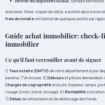
Vérifier les dispositifs locaux
: certains territoir
Anecdote: René, copain de rallye, a acheté deux boxes d
frais de notaire
ont baissé de quelques points par rapp
Guide achat immobilier: check-l
immobilier
Ce qu’il faut verrouiller avant de signer
1)
Taux notaire (DMTO)
de votre département à jour de
barème, TVA incluse. 3)
Débours
et pièces demandées (c
Charges de copropriété
et accès (hauteur, rampe, port
l’usage (moto, borne, boxage). 6)
Rentabilité
si location
7)
Délais
de rétractation et de déblocage des fonds.