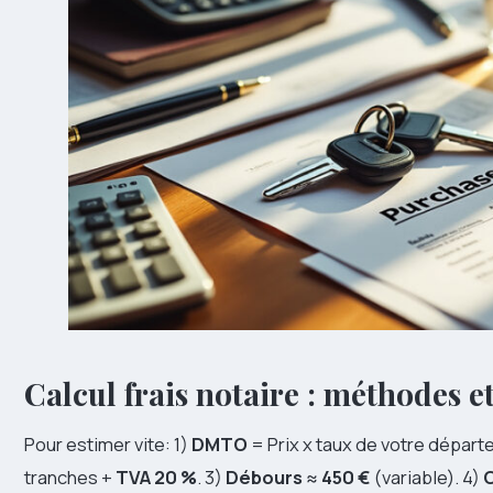
Calcul frais notaire : méthodes e
Pour estimer vite: 1)
DMTO
= Prix x taux de votre départ
tranches +
TVA 20 %
. 3)
Débours
≈
450 €
(variable). 4)
C