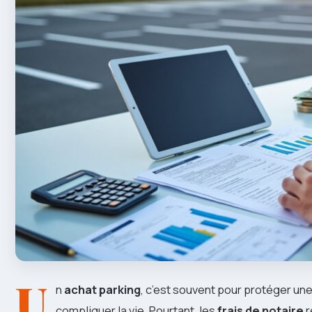
U
n
achat parking
, c’est souvent pour protéger une
compliquer la vie. Pourtant, les
frais de notaire
r