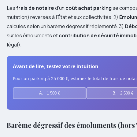
Les
frais de notaire
d’un
coût achat parking
se compose
mutation) reversés à l’État et aux collectivités. 2)
Émolum
calculés selon un barème dégressif réglementé. 3)
Débo
sur les émoluments et
contribution de sécurité immobi
légal).
Avant de lire, testez votre intuition
Pour un parking à 25 000 €, estimez le total de frais de not
A. ~1 500 €
B. ~2 500 €
Barème dégressif des émoluments (hors