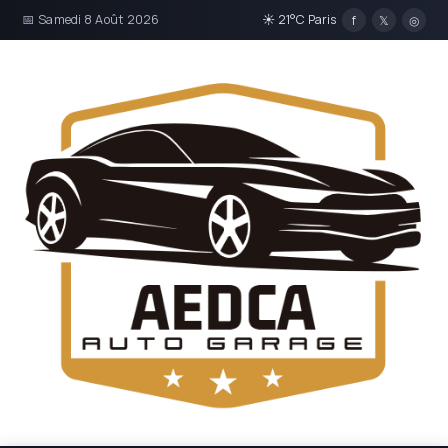
📅 Samedi 8 Août 2026
☀ 21°C Paris
f
𝕏
◎