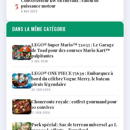
Convertisseur kW en chevaux : calcul de
5
puissance moteur
8 NOV 2025
DANS LA MÊME CATÉGORIE
LEGO® Super Mario™ 72035 : Le Garage
de Toad pour des courses Mario Kart™
palpitantes
2 JUIL 2026
LEGO® ONE PIECE 75639 : Embarquez à
bord du célèbre Vogue Merry, le bateau
pirate légendaire
26 JUIN 2026
Choucroute royale : coffret gourmand pour
10 convives
17 JUIN 2026
Pack spécial : Sac de terreau universel 40 L
avec 10 L offerts – Terraland