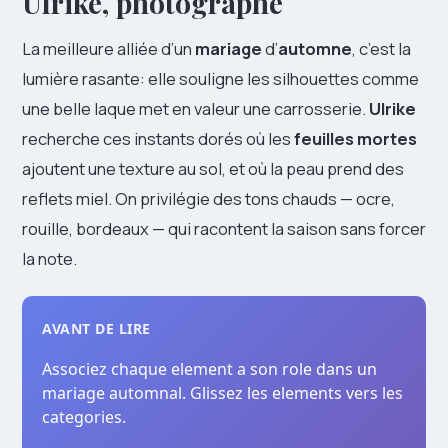
Ulrike, photographe
La meilleure alliée d’un
mariage
d’
automne
, c’est la
lumière rasante: elle souligne les silhouettes comme
une belle laque met en valeur une carrosserie.
Ulrike
recherche ces instants dorés où les
feuilles mortes
ajoutent une texture au sol, et où la peau prend des
reflets miel. On privilégie des tons chauds — ocre,
rouille, bordeaux — qui racontent la saison sans forcer
la note.
AVANT DE LIRE
Associez chaque element a son role dans un
mariage automnal. Glissez les elements vers les
categories.