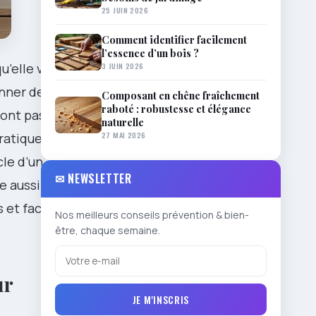
25 JUIN 2026
Comment identifier facilement
l’essence d’un bois ?
3 JUIN 2026
u’elle va
anner des
Composant en chêne fraîchement
raboté : robustesse et élégance
ont pas que
naturelle
27 MAI 2026
pratique vous
cle d’un
✉ NEWSLETTER
e aussi
 et faciles à
Nos meilleurs conseils prévention & bien-
être, chaque semaine.
ur
JE M'INSCRIS