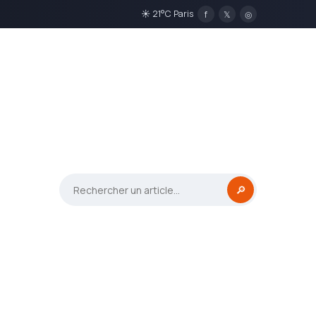
☀ 21°C Paris
f
𝕏
◎
🔎