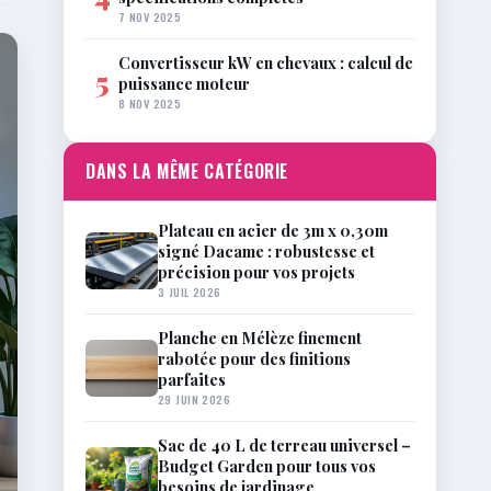
7 NOV 2025
Convertisseur kW en chevaux : calcul de
5
puissance moteur
8 NOV 2025
DANS LA MÊME CATÉGORIE
Plateau en acier de 3m x 0,30m
signé Dacame : robustesse et
précision pour vos projets
3 JUIL 2026
Planche en Mélèze finement
rabotée pour des finitions
parfaites
29 JUIN 2026
Sac de 40 L de terreau universel –
Budget Garden pour tous vos
besoins de jardinage