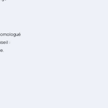
r homologué
seil :
ue.