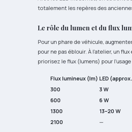
totalement les repères des ancienn
Le rôle du lumen et du flux lu
Pour un phare de véhicule, augmente
pour ne pas éblouir. À l’atelier, un fl
priorisez le flux (lumens) pour l’usage 
Flux lumineux (lm)
LED (approx
300
3 W
600
6 W
1300
13–20 W
2100
—