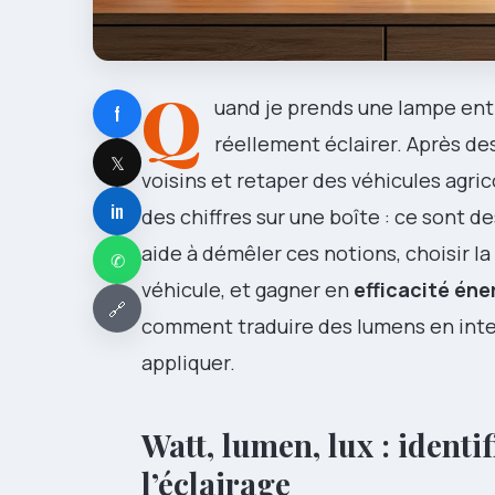
Q
uand je prends une lampe entr
f
réellement éclairer. Après d
𝕏
voisins et retaper des véhicules agrico
in
des chiffres sur une boîte : ce sont de
aide à démêler ces notions, choisir la
✆
véhicule, et gagner en
efficacité én
🔗
comment traduire des lumens en intens
appliquer.
Watt, lumen, lux : identi
l’éclairage