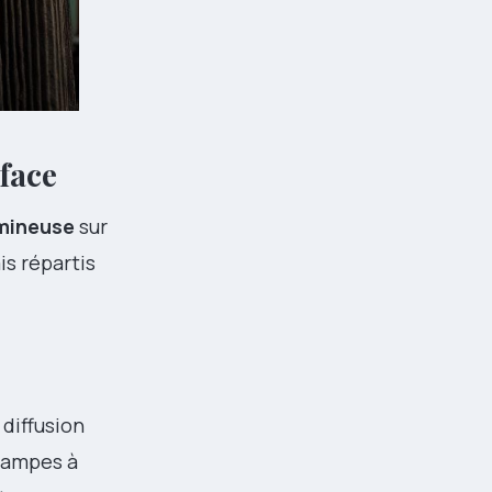
rface
umineuse
sur
is répartis
 diffusion
 lampes à