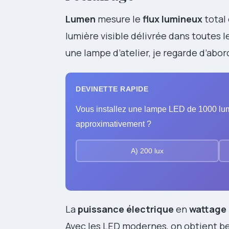
Lumen
mesure le
flux lumineux
total 
lumière visible délivrée dans toutes
une lampe d’atelier, je regarde d’abord
DEVINETTE RAPIDE
Vous installez une lampe LED de 1000 lum
approximativement ?
A) 200 lux
La
puissance électrique
en
wattage
Avec les LED modernes, on obtient be