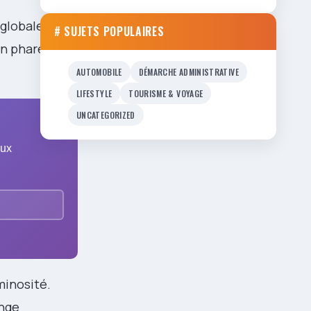
 globale de
# SUJETS POPULAIRES
un phare ou
AUTOMOBILE
DÉMARCHE ADMINISTRATIVE
LIFESTYLE
TOURISME & VOYAGE
UNCATEGORIZED
lux
minosité.
ange