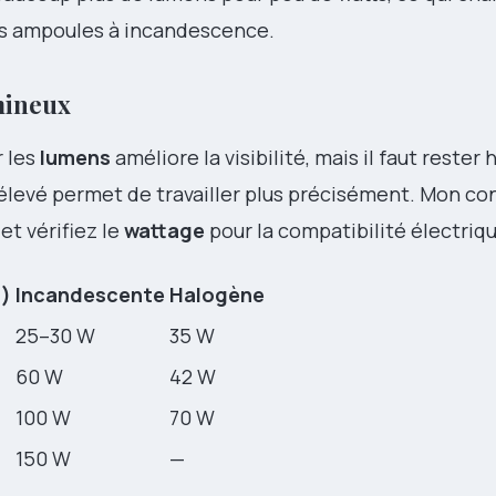
es ampoules à incandescence.
mineux
r les
lumens
améliore la visibilité, mais il faut reste
ux élevé permet de travailler plus précisément. Mon con
et vérifiez le
wattage
pour la compatibilité électriq
.)
Incandescente
Halogène
25–30 W
35 W
60 W
42 W
100 W
70 W
150 W
—