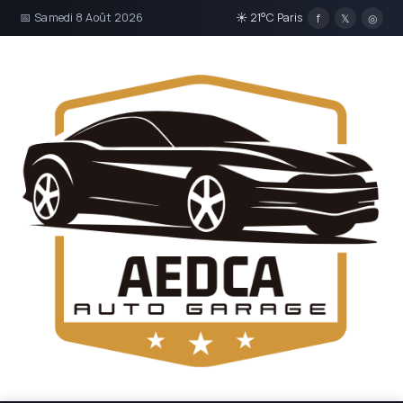
📅 Samedi 8 Août 2026
☀ 21°C Paris
f
𝕏
◎