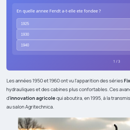
En quelle annee Fendt a-t-elle ete fondee ?
1925
1930
1940
1 / 3
Les années 1950 et 1960 ont vu l'apparition des séries
Fi
hydrauliques et des cabines plus confortables. Ces avan
d'
innovation agricole
qui aboutira, en 1995, à la transmi
au salon Agritechnica.