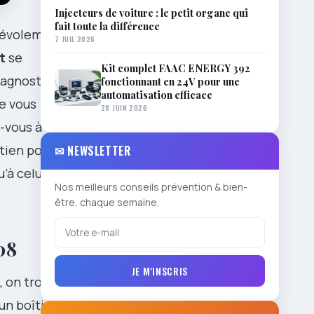
Injecteurs de voiture : le petit organe qui
fait toute la différence
énévolement,
7 JUIL 2026
t
se
Kit complet FAAC ENERGY 392
diagnostic et
fonctionnant en 24V pour une
automatisation efficace
ue vous
28 JUIN 2026
-vous à des
etien pour
✉ NEWSLETTER
’à celui qui
Nos meilleurs conseils prévention & bien-
être, chaque semaine.
08
JE M'INSCRIS
, on trouve
un boîtier