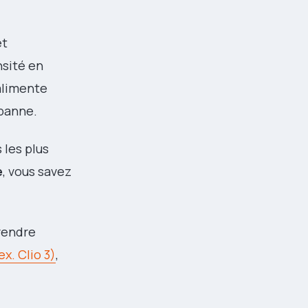
et
nsité en
 alimente
 panne.
 les plus
e
, vous savez
rendre
x. Clio 3)
,