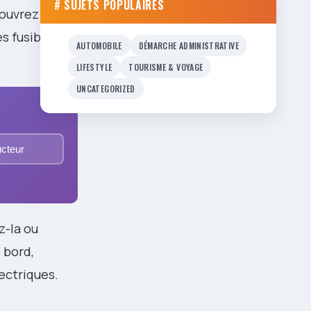
# SUJETS POPULAIRES
 ouvrez le
s fusibles
AUTOMOBILE
DÉMARCHE ADMINISTRATIVE
LIFESTYLE
TOURISME & VOYAGE
UNCATEGORIZED
ucteur
z-la ou
 bord,
ectriques.