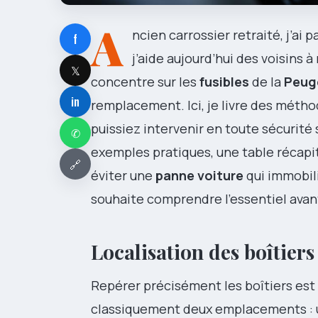
A
ncien carrossier retraité, j’a
f
j’aide aujourd’hui des voisins 
𝕏
concentre sur les
fusibles
de la
Peug
in
remplacement. Ici, je livre des métho
puissiez intervenir en toute sécurité 
✆
exemples pratiques, une table récapit
🔗
éviter une
panne voiture
qui immobili
souhaite comprendre l’essentiel avan
Localisation des boîtiers
Repérer précisément les boîtiers est 
classiquement deux emplacements : un