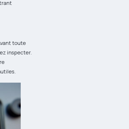
trant
Avant toute
ez inspecter.
tre
utiles.