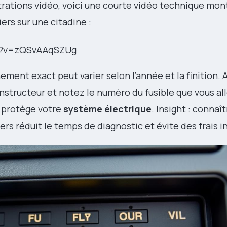
rations vidéo, voici une courte vidéo technique mon
iers sur une citadine :
ch?v=zQSvAAqSZUg
ement exact peut varier selon l’année et la finition. 
structeur et notez le numéro du fusible que vous all
t protège votre
système électrique
. Insight : connaî
s réduit le temps de diagnostic et évite des frais in