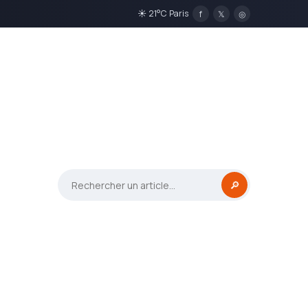
☀ 21°C Paris
f
𝕏
◎
🔎