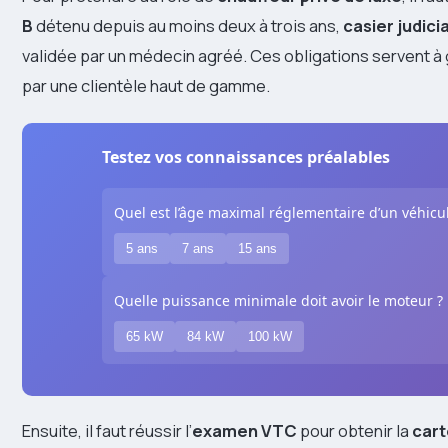
B
détenu depuis au moins deux à trois ans,
casier judici
validée par un médecin agréé. Ces obligations servent à g
par une clientèle haut de gamme.
Testez vos connaissances préalables
Quel est l’âge maximal réglementaire d’un véhic
5 ans
7 ans
15 ans
Quelle puissance minimale doit avoir le moteur ?
65 kW
84 kW
100 kW
Ensuite, il faut réussir l’
examen VTC
pour obtenir la
cart