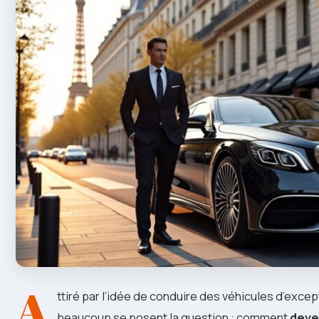
A
ttiré par l’idée de conduire des véhicules d’excep
beaucoup se posent la question : comment
deve