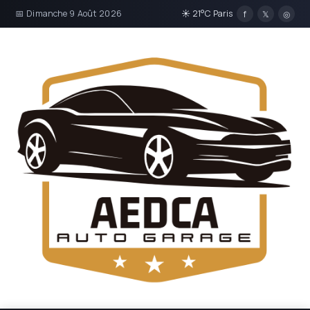
📅 Dimanche 9 Août 2026
☀ 21°C Paris
f
𝕏
◎