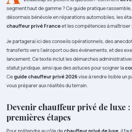
segment haut de gamme ? Ce guide pratique rassemble, a
désormais bénévole en réparations automobiles, les éta
chauffeur privé France
et les compétences à maîtriser p
Je partagerai ici des conseils opérationnels, des anecdot
transferts vers l’aéroport ou des événements, et des ex
lancement. Ce texte inclut les démarches administratives
statut juridique, ainsi que des astuces pour soigner la
co
Ce
guide chauffeur privé 2026
vise à rendre lisible un
vous préparer aux réalités du terrain.
Devenir chauffeur privé de luxe :
premières étapes
Pour prétendre au rôle de
chauffeur privé de luxe
, il f