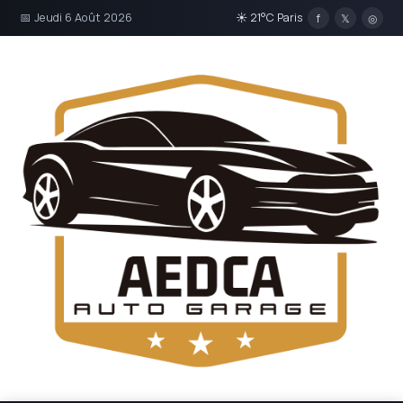
📅 Jeudi 6 Août 2026
☀ 21°C Paris
f
𝕏
◎