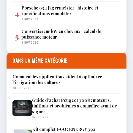
Porsche 934 Jägermeister : histoire et
4
spécifications complètes
7 NOV 2025
Convertisseur kW en chevaux : calcul de
5
puissance moteur
8 NOV 2025
DANS LA MÊME CATÉGORIE
Comment les applications aident à optimiser
l’irrigation des cultures
30 JUIL 2026
Guide d’achat Peugeot 3008 : moteurs,
finitions et problèmes à connaître avant de
signer
16 JUIL 2026
Kit complet FAAC ENERGY 392