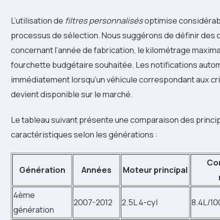
L’utilisation de
filtres personnalisés
optimise considérab
processus de sélection. Nous suggérons de définir des cr
concernant l’année de fabrication, le kilométrage maximal
fourchette budgétaire souhaitée. Les notifications auto
immédiatement lorsqu’un véhicule correspondant aux cri
devient disponible sur le marché.
Le tableau suivant présente une comparaison des princi
caractéristiques selon les générations :
Co
Génération
Années
Moteur principal
4ème
2007-2012
2.5L 4-cyl
8.4L/1
génération