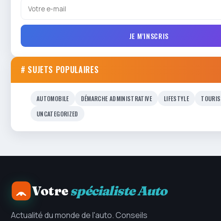
JE M'INSCRIS
# SUJETS POPULAIRES
AUTOMOBILE
DÉMARCHE ADMINISTRATIVE
LIFESTYLE
TOURIS
UNCATEGORIZED
Votre
spécialiste Auto
Actualité du monde de l'auto. Conseils