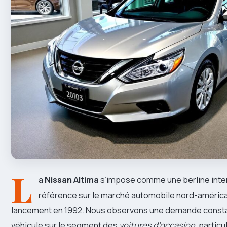
L
a
Nissan Altima
s’impose comme une berline inte
référence sur le marché automobile nord-américa
lancement en 1992. Nous observons une demande consta
véhicule sur le segment des
voitures d’occasion
, partic