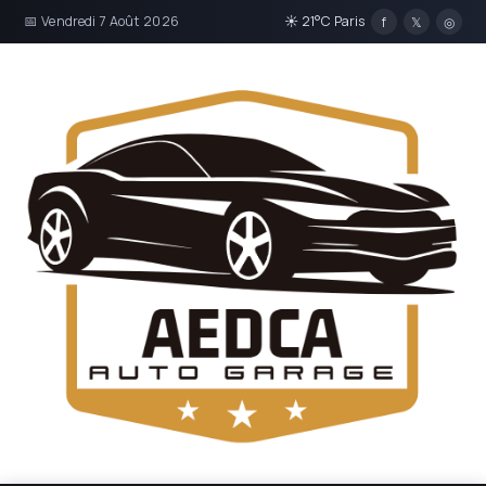
📅 Vendredi 7 Août 2026
☀ 21°C Paris
f
𝕏
◎