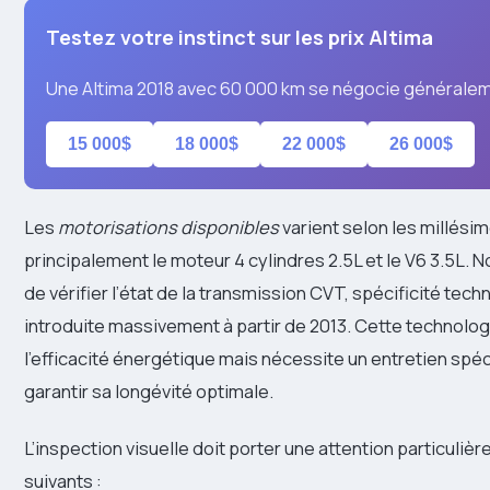
Testez votre instinct sur les prix Altima
Une Altima 2018 avec 60 000 km se négocie généralem
15 000$
18 000$
22 000$
26 000$
Les
motorisations disponibles
varient selon les millési
principalement le moteur 4 cylindres 2.5L et le V6 3.5L. 
de vérifier l’état de la transmission CVT, spécificité tec
introduite massivement à partir de 2013. Cette technolo
l’efficacité énergétique mais nécessite un entretien spé
garantir sa longévité optimale.
L’inspection visuelle doit porter une attention particuliè
suivants :