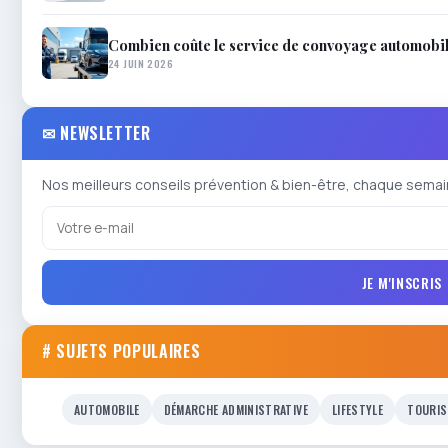
Combien coûte le service de convoyage automobil
24 JUIN 2026
✉ NEWSLETTER
Nos meilleurs conseils prévention & bien-être, chaque semai
JE M'INSCRIS
# SUJETS POPULAIRES
AUTOMOBILE
DÉMARCHE ADMINISTRATIVE
LIFESTYLE
TOURIS