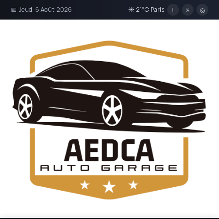
📅 Jeudi 6 Août 2026
☀ 21°C Paris
f
𝕏
◎