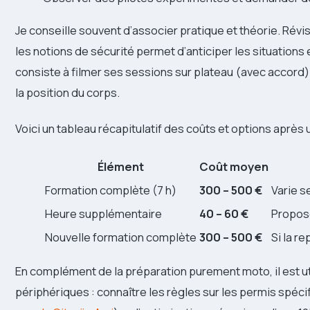
Je conseille souvent d’associer pratique et théorie. Révis
les notions de sécurité permet d’anticiper les situations 
consiste à filmer ses sessions sur plateau (avec accord) p
la position du corps.
Voici un tableau récapitulatif des coûts et options après 
Élément
Coût moyen
Formation complète (7 h)
300 – 500 €
Varie s
Heure supplémentaire
40 – 60 €
Propos
Nouvelle formation complète
300 – 500 €
Si la re
En complément de la préparation purement moto, il est u
périphériques : connaître les règles sur les permis spéc