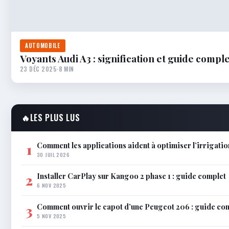
AUTOMOBILE
Voyants Audi A3 : signification et guide compl
23 DÉC 2025
·
8 MIN
🔥
LES PLUS LUS
Comment les applications aident à optimiser l’irrigatio
1
30 JUIL 2026
Installer CarPlay sur Kangoo 2 phase 1 : guide complet
2
6 NOV 2025
Comment ouvrir le capot d’une Peugeot 206 : guide co
3
5 NOV 2025