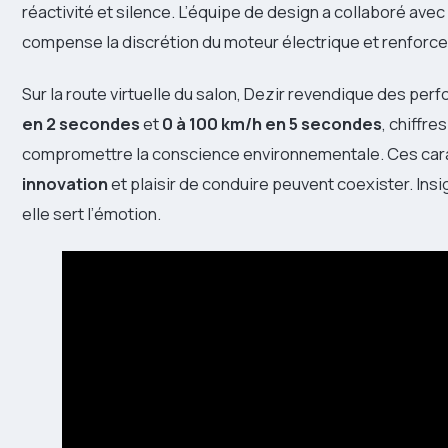
réactivité et silence. L’équipe de design a collaboré ave
compense la discrétion du moteur électrique et renforce
Sur la route virtuelle du salon, Dezir revendique des pe
en 2 secondes
et
0 à 100 km/h en 5 secondes
, chiffre
compromettre la conscience environnementale. Ces car
innovation
et plaisir de conduire peuvent coexister. Insi
elle sert l’émotion.