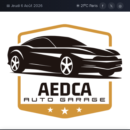
📅 Jeudi 6 Août 2026
☀ 21°C Paris
f
𝕏
◎