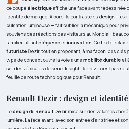
ce coupé
électrique
affiche une face avant redessinée où
identité de marque. À bord, le contraste du
design
— cuir
pulsation lumineuse — fait oublier la mécanique pour privi
souviens des réactions des visiteurs au Mondial : beauco
familier, alliant
élégance
et
innovation
. Ce texte éclair
futuriste
Dezir, tout en proposant, à ma façon, des clé
type de concept ouvre la voie à une
mobilité durable
et 
sur des véhicules de série. Insight : le Dezir n’est pas se
feuille de route technologique pour Renault.
Renault Dezir : design et identit
Le
design
du
Renault
Dezir
mise sur des volumes chorég
lumière. La face avant, avec son entrée d’air striée et s
visage à la fois léger et puissant.