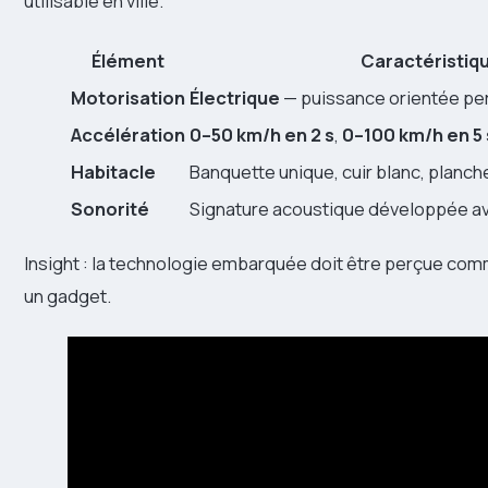
utilisable en ville.
Élément
Caractéristiq
Motorisation
Électrique
— puissance orientée per
Accélération
0–50 km/h en 2 s
,
0–100 km/h en 5 
Habitacle
Banquette unique, cuir blanc, planc
Sonorité
Signature acoustique développée av
Insight : la technologie embarquée doit être perçue co
un gadget.