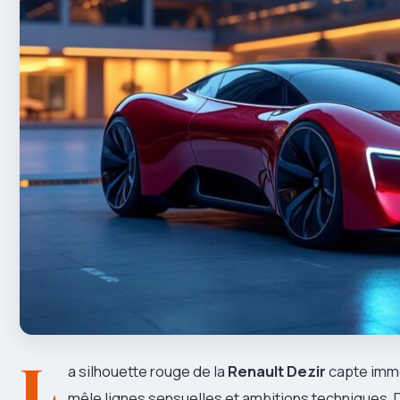
L
a silhouette rouge de la
Renault Dezir
capte immé
mêle lignes sensuelles et ambitions techniques.