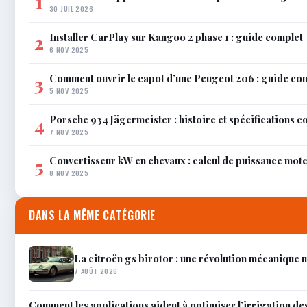
1
30 JUIL 2026
Installer CarPlay sur Kangoo 2 phase 1 : guide complet
2
6 NOV 2025
Comment ouvrir le capot d’une Peugeot 206 : guide co
3
5 NOV 2025
Porsche 934 Jägermeister : histoire et spécifications 
4
7 NOV 2025
Convertisseur kW en chevaux : calcul de puissance mot
5
8 NOV 2025
DANS LA MÊME CATÉGORIE
La citroën gs birotor : une révolution mécanique
7 AOÛT 2026
Comment les applications aident à optimiser l’irrigation de