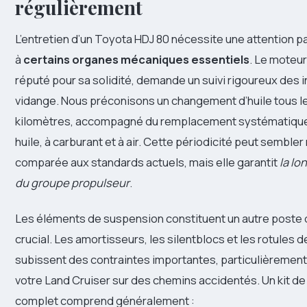
régulièrement
L’entretien d’un Toyota HDJ 80 nécessite une attention pa
à
certains organes mécaniques essentiels
. Le moteur
réputé pour sa solidité, demande un suivi rigoureux des i
vidange. Nous préconisons un changement d’huile tous l
kilomètres, accompagné du remplacement systématique 
huile, à carburant et à air. Cette périodicité peut semble
comparée aux standards actuels, mais elle garantit
la lo
du groupe propulseur
.
Les éléments de suspension constituent un autre poste 
crucial. Les amortisseurs, les silentblocs et les rotules d
subissent des contraintes importantes, particulièrement 
votre Land Cruiser sur des chemins accidentés. Un kit d
complet comprend généralement :