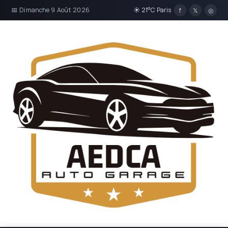
📅 Dimanche 9 Août 2026
☀ 21°C Paris
f
𝕏
◎