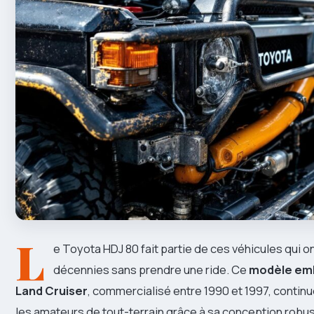
L
e Toyota HDJ 80 fait partie de ces véhicules qui on
décennies sans prendre une ride. Ce
modèle em
Land Cruiser
, commercialisé entre 1990 et 1997, contin
les amateurs de tout-terrain grâce à sa conception robus