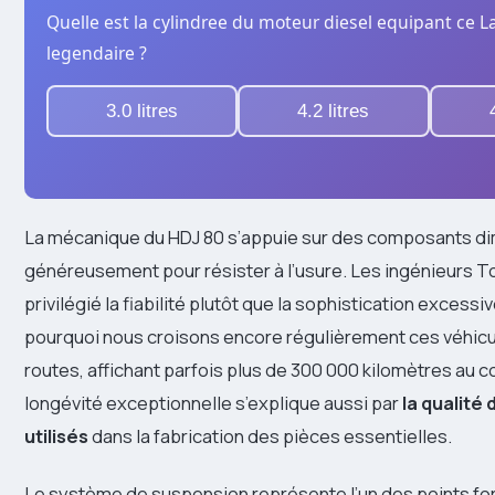
Quelle est la cylindree du moteur diesel equipant ce L
legendaire ?
3.0 litres
4.2 litres
La mécanique du HDJ 80 s’appuie sur des composants d
généreusement pour résister à l’usure. Les ingénieurs T
privilégié la fiabilité plutôt que la sophistication excessi
pourquoi nous croisons encore régulièrement ces véhicu
routes, affichant parfois plus de 300 000 kilomètres au 
longévité exceptionnelle s’explique aussi par
la qualité
utilisés
dans la fabrication des pièces essentielles.
Le système de suspension représente l’un des points fo