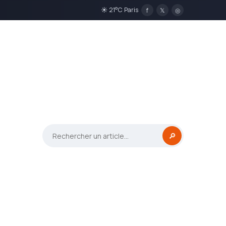
☀ 21°C Paris
f
𝕏
◎
🔎