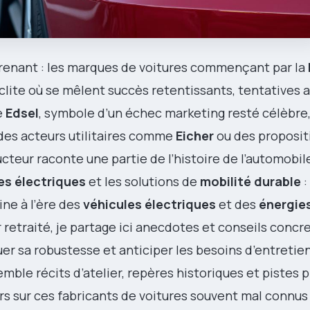
renant : les marques de voitures commençant par la
clite où se mêlent succès retentissants, tentatives 
e
Edsel
, symbole d’un échec marketing resté célèbre,
 des acteurs utilitaires comme
Eicher
ou des proposit
cteur raconte une partie de l’histoire de l’automobile
es électriques
et les solutions de
mobilité durable
:
ne à l’ère des
véhicules électriques
et des
énergie
r retraité, je partage ici anecdotes et conseils concr
uer sa robustesse et anticiper les besoins d’entretien
ble récits d’atelier, repères historiques et pistes p
rs sur ces fabricants de voitures souvent mal connus