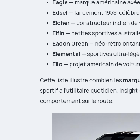
Eagle
— marque américaine axée s
Edsel
— lancement 1958, célèbre
Eicher
— constructeur indien de v
Elfin
— petites sportives austral
Eadon Green
— néo-rétro britann
Elemental
— sportives ultra-légèr
Elio
— projet américain de voitur
Cette liste illustre combien les
marqu
sportif à l’utilitaire quotidien. Insigh
comportement sur la route.