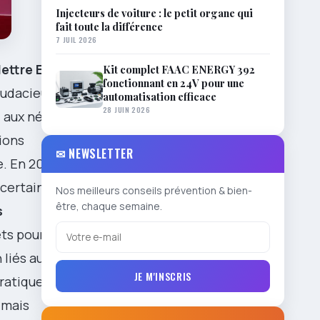
Injecteurs de voiture : le petit organe qui
fait toute la différence
7 JUIL 2026
lettre E
Kit complet FAAC ENERGY 392
fonctionnant en 24V pour une
audacieuses
automatisation efficace
28 JUIN 2026
 aux néo-
ions
✉ NEWSLETTER
. En 2026, le
 certaines
Nos meilleurs conseils prévention & bien-
être, chaque semaine.
s
ets pour
 liés aux
JE M'INSCRIS
ratiques afin
 mais