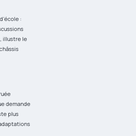
d’école :
iscussions
e, illustre le
châssis
ruée
oque demande
ste plus
 adaptations