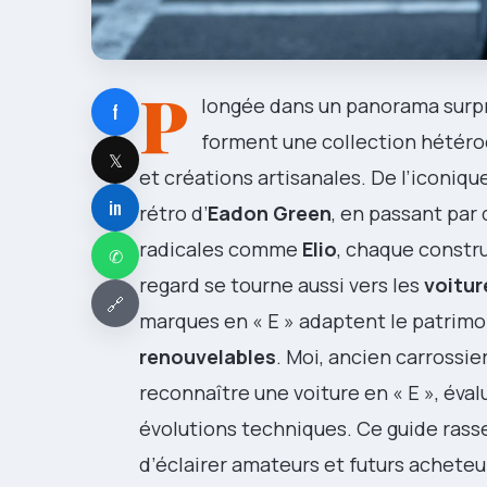
P
longée dans un panorama surp
f
forment une collection hétéro
𝕏
et créations artisanales. De l’iconiqu
in
rétro d’
Eadon Green
, en passant par
radicales comme
Elio
, chaque constru
✆
regard se tourne aussi vers les
voitur
🔗
marques en « E » adaptent le patrimoi
renouvelables
. Moi, ancien carrossie
reconnaître une voiture en « E », éval
évolutions techniques. Ce guide rassem
d’éclairer amateurs et futurs acheteu