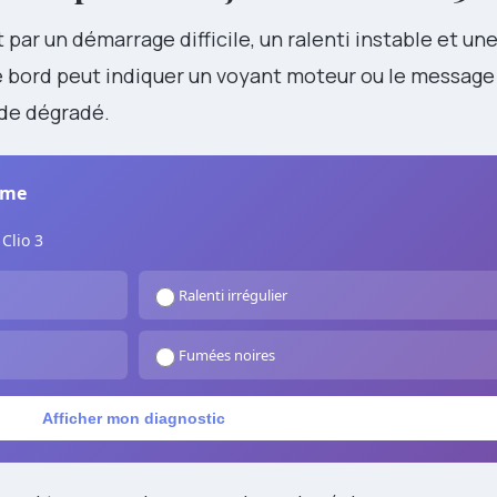
 par un démarrage difficile, un ralenti instable et un
e bord peut indiquer un voyant moteur ou le message
ode dégradé.
tôme
Clio 3
Ralenti irrégulier
Fumées noires
Afficher mon diagnostic