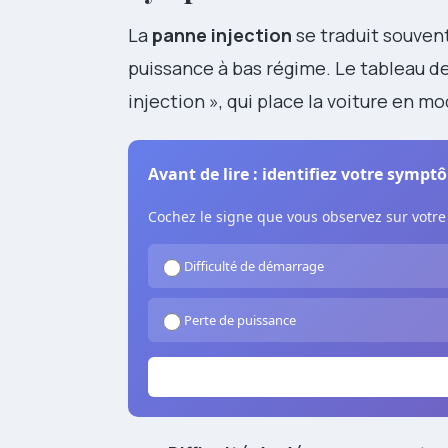
La
panne injection
se traduit souvent
puissance à bas régime. Le tableau d
injection », qui place la voiture en m
Avant de lire : identifiez votre symp
Cochez le signe que vous observez sur votre 
Difficulté de démarrage
Perte de puissance