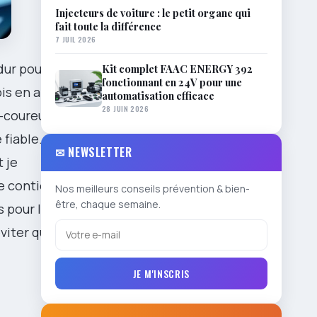
Injecteurs de voiture : le petit organe qui
fait toute la différence
7 JUIL 2026
dur pour qui
Kit complet FAAC ENERGY 392
fonctionnant en 24V pour une
ois en aidant
automatisation efficace
28 JUIN 2026
t-coureurs,
 fiable. On
✉ NEWSLETTER
 je
de contient
Nos meilleurs conseils prévention & bien-
être, chaque semaine.
s pour le
viter que la
JE M'INSCRIS