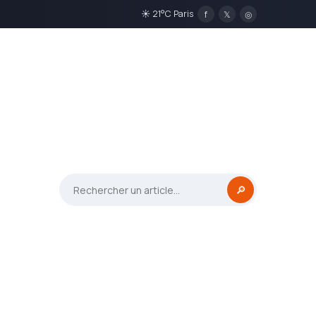
☀ 21°C Paris
f
𝕏
◎
🔎