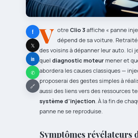
V
otre
Clio 3
affiche « panne inje
f
dépend de sa voiture. Retraité 
𝕏
des voisins à dépanner leur auto. Ici 
in
quel
diagnostic moteur
mener et quel
abordera les causes classiques — inje
✆
proposerai des gestes simples à réali
🔗
aussi des liens vers des ressources t
système d’injection
. À la fin de ch
panne ne se reproduise.
Symptômes révélateurs d’