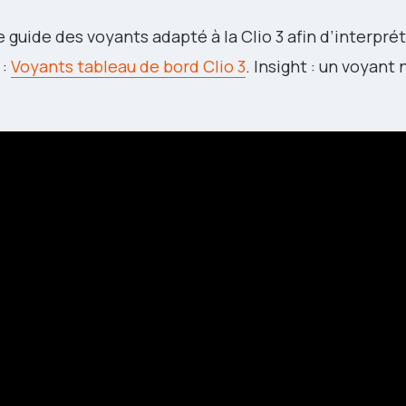
 guide des voyants adapté à la Clio 3 afin d’interpré
 :
Voyants tableau de bord Clio 3
. Insight : un voyant 