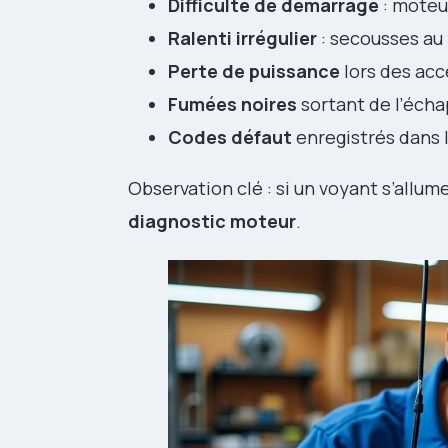
Difficulté de démarrage
: moteu
Ralenti irrégulier
: secousses au
Perte de puissance
lors des ac
Fumées noires
sortant de l’écha
Codes défaut
enregistrés dans l
Observation clé : si un voyant s’allum
diagnostic moteur
.