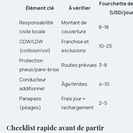
Fourchette de
Élément clé
À vérifier
(USD/jour
Responsabilité
Montant de
8–18
civile locale
couverture
CDW/LDW
Franchise et
10–25
(collision/vol)
exclusions
Protection
Routes prévues
3–8
pneus/pare-brise
Conducteur
Âge/limites
4–10
additionnel
Panapass
Frais jour +
2–5
(péages)
rechargement
Checklist rapide avant de partir