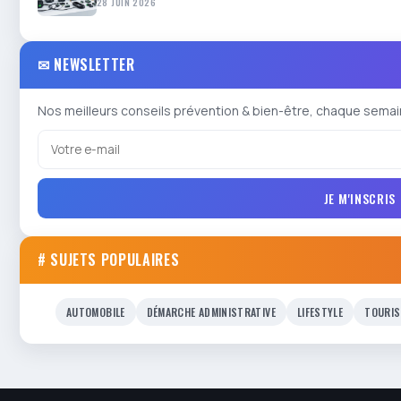
28 JUIN 2026
✉ NEWSLETTER
Nos meilleurs conseils prévention & bien-être, chaque semai
JE M'INSCRIS
# SUJETS POPULAIRES
AUTOMOBILE
DÉMARCHE ADMINISTRATIVE
LIFESTYLE
TOURIS