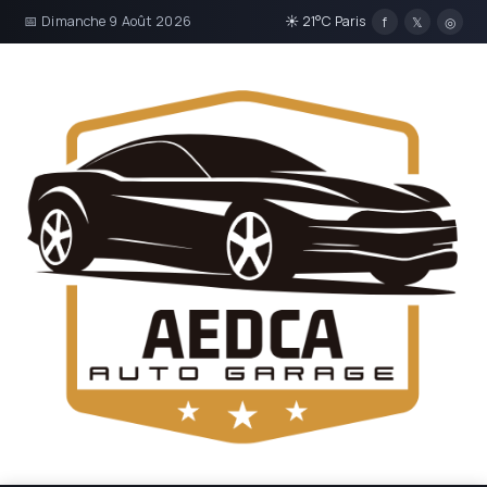
📅 Dimanche 9 Août 2026
☀ 21°C Paris
f
𝕏
◎