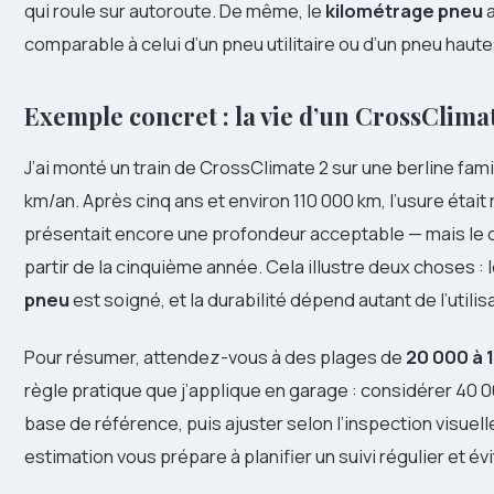
qui roule sur autoroute. De même, le
kilométrage pneu
a
comparable à celui d’un pneu utilitaire ou d’un pneu hau
Exemple concret : la vie d’un CrossClima
J’ai monté un train de CrossClimate 2 sur une berline fami
km/an. Après cinq ans et environ 110 000 km, l’usure étai
présentait encore une profondeur acceptable — mais le 
partir de la cinquième année. Cela illustre deux choses : 
pneu
est soigné, et la durabilité dépend autant de l’utili
Pour résumer, attendez-vous à des plages de
20 000 à 
règle pratique que j’applique en garage : considérer 4
base de référence, puis ajuster selon l’inspection visue
estimation vous prépare à planifier un suivi régulier et é