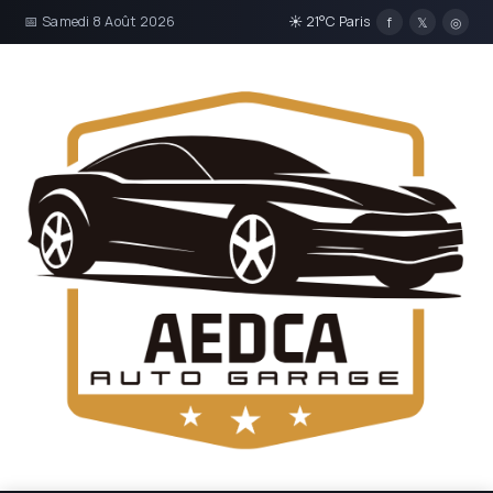
📅 Samedi 8 Août 2026
☀ 21°C Paris
f
𝕏
◎