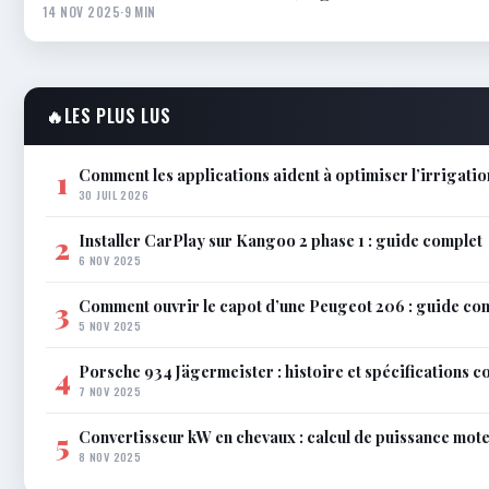
14 NOV 2025
·
9 MIN
🔥
LES PLUS LUS
Comment les applications aident à optimiser l’irrigatio
1
30 JUIL 2026
Installer CarPlay sur Kangoo 2 phase 1 : guide complet
2
6 NOV 2025
Comment ouvrir le capot d’une Peugeot 206 : guide co
3
5 NOV 2025
Porsche 934 Jägermeister : histoire et spécifications 
4
7 NOV 2025
Convertisseur kW en chevaux : calcul de puissance mot
5
8 NOV 2025