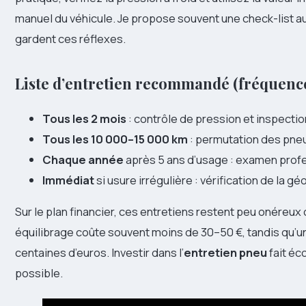
manuel du véhicule. Je propose souvent une check-list a
gardent ces réflexes.
Liste d’entretien recommandé (fréquence
Tous les 2 mois
: contrôle de pression et inspection
Tous les 10 000–15 000 km
: permutation des pneu
Chaque année
après 5 ans d’usage : examen prof
Immédiat
si usure irrégulière : vérification de la 
Sur le plan financier, ces entretiens restent peu onér
équilibrage coûte souvent moins de 30–50 €, tandis qu’u
centaines d’euros. Investir dans l’
entretien pneu
fait éc
possible.