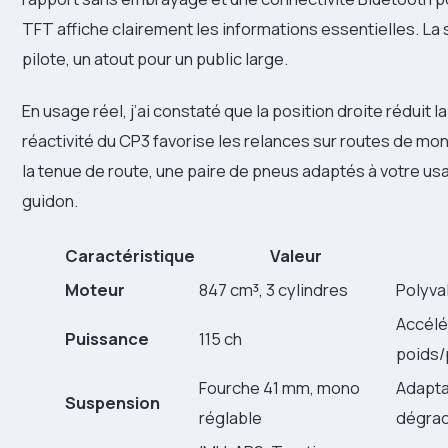
TFT affiche clairement les informations essentielles. La 
pilote, un atout pour un public large.
En usage réel, j’ai constaté que la position droite réduit l
réactivité du CP3 favorise les relances sur routes de mo
la tenue de route, une paire de pneus adaptés à votre u
guidon.
Caractéristique
Valeur
Moteur
847 cm³, 3 cylindres
Polyva
Accélé
Puissance
115 ch
poids/
Fourche 41 mm, mono
Adapta
Suspension
réglable
dégra