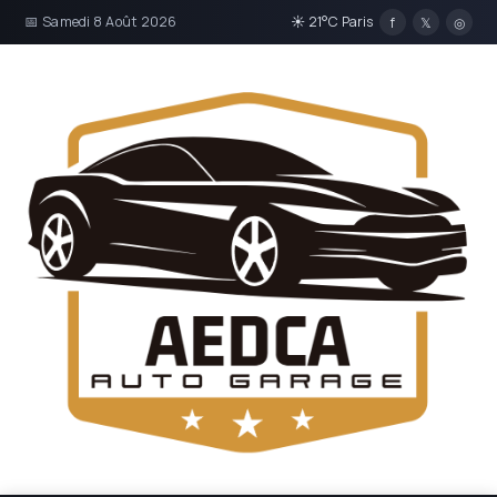
📅 Samedi 8 Août 2026
☀ 21°C Paris
f
𝕏
◎