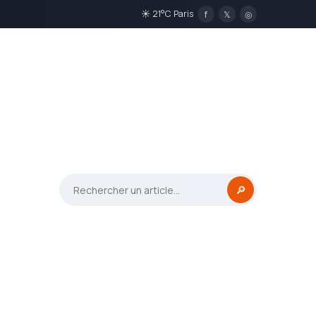
☀ 21°C Paris
f
𝕏
◎
🔎