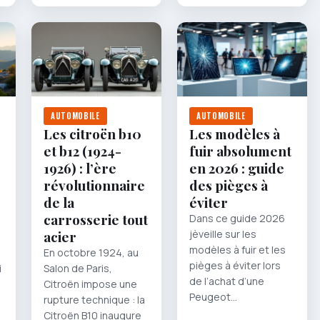
AUTOMOBILE
AUTOMOBILE
Les citroën b10
Les modèles à
et b12 (1924-
fuir absolument
1926) : l’ère
en 2026 : guide
révolutionnaire
des pièges à
de la
éviter
carrosserie tout
Dans ce guide 2026
acier
jèveille sur les
modèles à fuir et les
En octobre 1924, au
pièges à éviter lors
i
Salon de Paris,
de l’achat d’une
Citroën impose une
Peugeot…
rupture technique : la
Citroën B10 inaugure