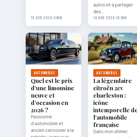
autos et à partager
des…
15 AVR 2026
·
9 MIN
14 AVR 2026
·
10 MIN
AUTOMOBILE
AUTOMOBILE
Quel est le prix
La légendaire
d’une limousine
citroën 2cv
neuve et
charleston :
d’occasion en
icône
2026 ?
intemporelle d
l’automobile
Passionné
d’automobile et
française
ancien carrossier à la
Dans mon atelier,
retraite, je me suis