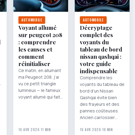
AUTOMOBILE
AUTOMOBILE
Voyant allumé
Décryptage
sur peugeot 208
complet des
l
: comprendre
voyants du
les causes et
tableau de bord
comment
nissan qashqai :
réinitialiser
votre guide
n
indispensable
Ce matin, en allumant
:
ma Peugeot 208, j’ai
Comprendre les
,
vu ce petit triangle
voyants du tableau de
lumineux — le fameux
bord d’un Nissan
voyant allumé qui fait…
Qashqai évite bien
des frayeurs et des
pannes coûteuses.
Ancien carrossier…
16 AVR 2026
·
11 MIN
16 AVR 2026
·
10 MIN