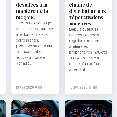
dévoilées à la
chaîne de
manière de la
distribution aux
mégane
répercussions
majeures
Depuis l’atelier où je
passais mes journées
Depuis quelques
à redonner vie aux
années, je reçois
carrosseries,
régulièrement en
j’observe aujourd’hui
atelier des
le lancement du
propriétaires inquiets
nouveau modèle
: BMW en alerte à
Renault…
cause d’un défaut
affectant…
19 AVR 2026
·
8 MIN
18 AVR 2026
·
10 MIN