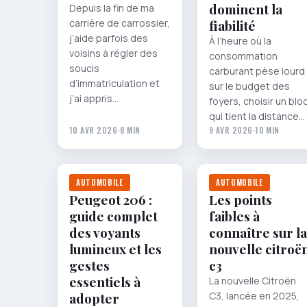
dominent la
Depuis la fin de ma
carrière de carrossier,
fiabilité
j’aide parfois des
À l’heure où la
voisins à régler des
consommation
soucis
carburant pèse lourd
d’immatriculation et
sur le budget des
j’ai appris…
foyers, choisir un blo
qui tient la distance…
10 AVR 2026
·
8 MIN
9 AVR 2026
·
10 MIN
AUTOMOBILE
AUTOMOBILE
Peugeot 206 :
Les points
guide complet
faibles à
des voyants
connaître sur la
lumineux et les
nouvelle citroë
gestes
c3
essentiels à
La nouvelle Citroën
adopter
C3, lancée en 2025,