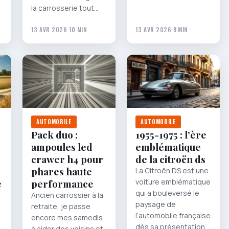
la carrosserie tout…
13 AVR 2026
·
10 MIN
13 AVR 2026
·
9 MIN
AUTOMOBILE
AUTOMOBILE
Pack duo :
1955-1975 : l’ère
ampoules led
emblématique
crawer h4 pour
de la citroën ds
phares haute
La Citroën DS est une
e
performance
voiture emblématique
qui a bouleversé le
Ancien carrossier à la
paysage de
retraite, je passe
l’automobile française
encore mes samedis
dès sa présentation
à aider des voisins et