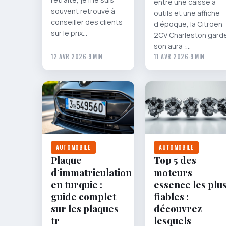
entre une caisse à
souvent retrouvé à
outils et une affiche
conseiller des clients
d’époque, la Citroën
sur le prix…
2CV Charleston gard
son aura :…
12 AVR 2026
·
9 MIN
11 AVR 2026
·
9 MIN
AUTOMOBILE
AUTOMOBILE
Plaque
Top 5 des
d’immatriculation
moteurs
en turquie :
essence les plu
guide complet
fiables :
sur les plaques
découvrez
tr
lesquels