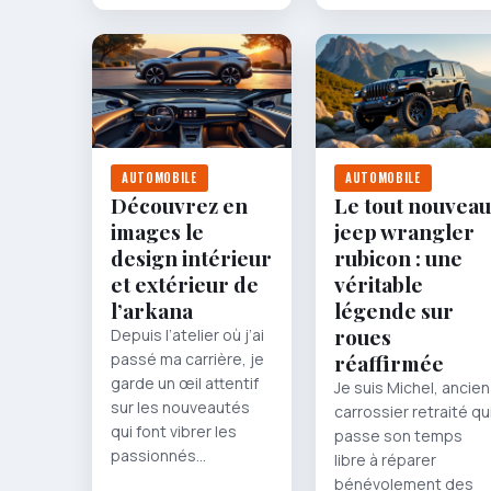
AUTOMOBILE
AUTOMOBILE
Découvrez en
Le tout nouveau
images le
jeep wrangler
design intérieur
rubicon : une
et extérieur de
véritable
l’arkana
légende sur
roues
Depuis l’atelier où j’ai
passé ma carrière, je
réaffirmée
garde un œil attentif
Je suis Michel, ancien
sur les nouveautés
carrossier retraité qu
qui font vibrer les
passe son temps
passionnés…
libre à réparer
bénévolement des