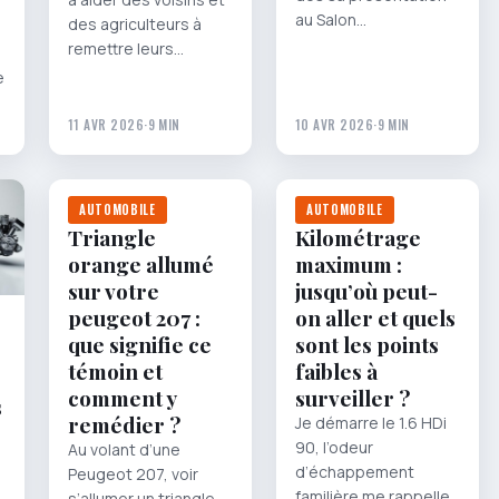
au Salon…
des agriculteurs à
remettre leurs…
e
11 AVR 2026
·
9 MIN
10 AVR 2026
·
9 MIN
AUTOMOBILE
AUTOMOBILE
Triangle
Kilométrage
orange allumé
maximum :
sur votre
jusqu’où peut-
peugeot 207 :
on aller et quels
que signifie ce
sont les points
témoin et
faibles à
comment y
surveiller ?
s
remédier ?
Je démarre le 1.6 HDi
90, l’odeur
Au volant d’une
d’échappement
Peugeot 207, voir
familière me rappelle
s’allumer un triangle