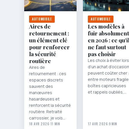
AUTOMOBILE
AUTOMOBILE
Aires de
Les modèles à
retournement :
fuir absolument
un élément clé
en 2026 : ce qu’i
pour renforcer
ne faut surtout
la sécurité
pas choisir
routière
Les choix à éviter lors
d’un achat d’occasio
Aires de
peuvent coûter cher 
retournement : ces
entre moteurs fragile
espaces discrets
boîtes capricieuses
sauvent des
et rappels oubliés,…
manœuvres
hasardeuses et
renforcent la sécurité
routière. Retraité
carrossier, je vois…
18 AVR 2026
·
11 MIN
17 AVR 2026
·
9 MIN