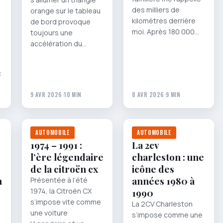
des milliers de
orange sur le tableau
kilomètres derrière
de bord provoque
moi. Après 180 000…
toujours une
accélération du…
c
9 AVR 2026
·
10 MIN
8 AVR 2026
·
9 MIN
AUTOMOBILE
AUTOMOBILE
1974 – 1991 :
La 2cv
l’ère légendaire
charleston : une
de la citroën cx
icône des
n
années 1980 à
Présentée à l’été
1974, la Citroën CX
1990
s’impose vite comme
La 2CV Charleston
une voiture
s’impose comme une