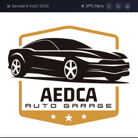
📅 Samedi 8 Août 2026
☀ 21°C Paris
f
𝕏
◎